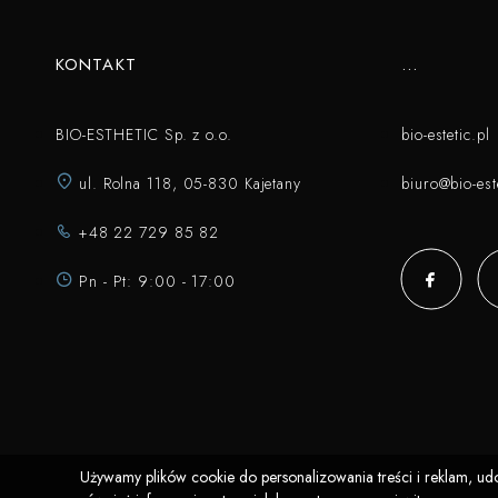
KONTAKT
...
BIO-ESTHETIC Sp. z o.o.
bio-estetic.pl
ul. Rolna 118, 05-830 Kajetany
biuro@bio-este
+48 22 729 85 82
Pn - Pt: 9:00 - 17:00
Używamy plików cookie do personalizowania treści i reklam, ud