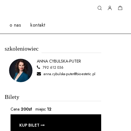
a
o nas
kontakt
szkoleniowiec
ANNA CYBULSKA-PUTER
792 612 036
anna.cybulska-puter@bio-estetic.pl
Bilety
Cena
200zł
miejsc
12
KUP BILET